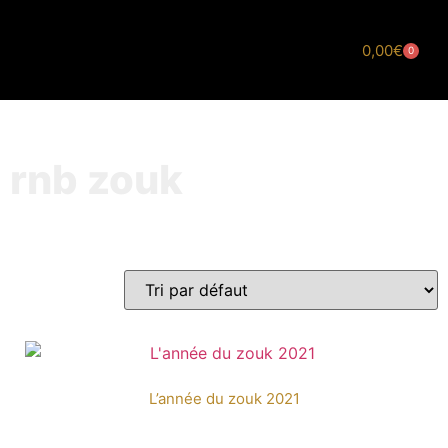
AZTEC
0,00
€
0
MUSIQUE
Coffrets DVD
Double Albums
rnb zouk
L’année du zouk 2021
16,00
€