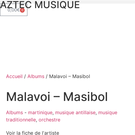
AZTEC MUSIQUE
0,00
€
0
Accueil
/
Albums
/ Malavoi – Masibol
Malavoi – Masibol
Albums
-
martinique
,
musique antillaise
,
musique
traditionnelle
,
orchestre
Voir la fiche de l'artiste