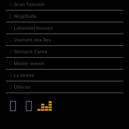
Gran Tomobil
Négritude
Lakansiel Souveir
Diamant des îles
Siempre Canta
Medlé-mwen
La sirène
Diféran