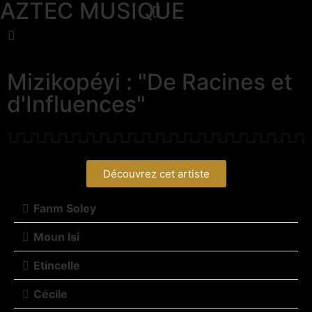
AZTEC MUSIQUE
Mizikopéyi : "De Racines et
d'Influences"
Découvrez cet artiste
Fanm Soley
Moun Isi
Etincelle
Cécile