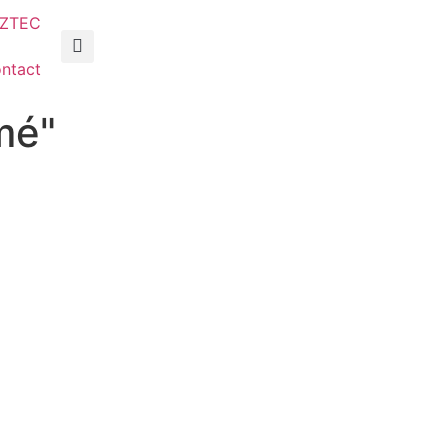
AZTEC
ntact
mé"