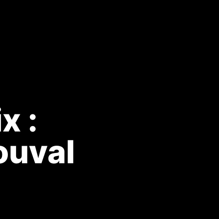
x :
ouval