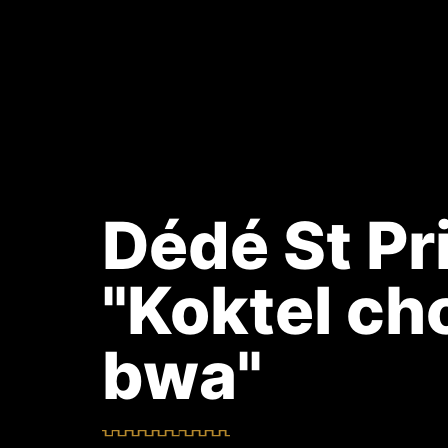
Dédé St Pri
"Koktel ch
bwa"