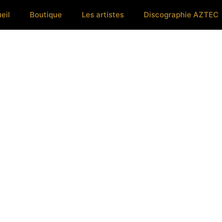
eil
Boutique
Les artistes
Discographie AZTEC