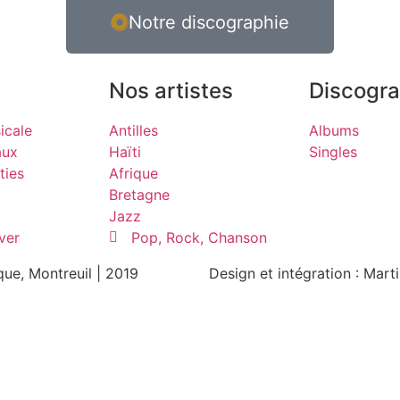
Notre discographie
Nos artistes
Discogra
icale
Antilles
Albums
aux
Haïti
Singles
ties
Afrique
Bretagne
Jazz
ver
Pop, Rock, Chanson
ue, Montreuil | 2019
Design et intégration : Mar