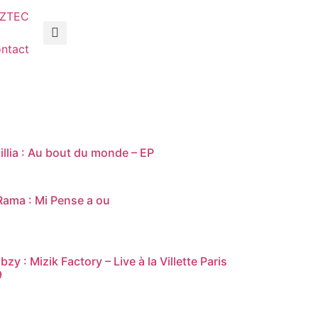
AZTEC
ntact
cillia : Au bout du monde – EP
Rama : Mi Pense a ou
bzy : Mizik Factory – Live à la Villette Paris
9