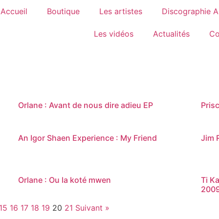
Accueil
Boutique
Les artistes
Discographie 
Les vidéos
Actualités
Co
Orlane : Avant de nous dire adieu EP
Pris
An Igor Shaen Experience : My Friend
Jim 
Orlane : Ou la koté mwen
Ti Ka
200
15
16
17
18
19
20
21
Suivant »