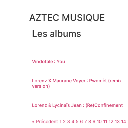
AZTEC MUSIQUE
Les albums
Vindotale : You
Lorenz X Maurane Voyer : Pwomèt (remix
version)
Lorenz & Lycinaïs Jean : (Re)Confinement
« Précedent
1
2
3
4
5
6
7
8
9
10
11
12
13
14