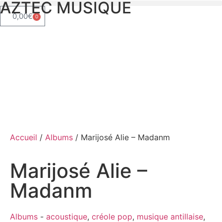
AZTEC MUSIQUE
0,00
€
0
Accueil
/
Albums
/ Marijosé Alie – Madanm
Marijosé Alie –
Madanm
Albums
-
acoustique
,
créole pop
,
musique antillaise
,