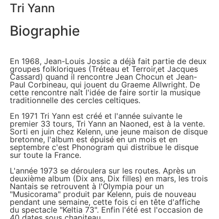
Tri Yann
Biographie
En 1968, Jean-Louis Jossic a déjà fait partie de deux
groupes folkloriques (Tréteau et Terroir,et Jacques
Cassard) quand il rencontre Jean Chocun et Jean-
Paul Corbineau, qui jouent du Graeme Allwright. De
cette rencontre naît l'idée de faire sortir la musique
traditionnelle des cercles celtiques.
En 1971 Tri Yann est créé et l'année suivante le
premier 33 tours, Tri Yann an Naoned, est à la vente.
Sorti en juin chez Kelenn, une jeune maison de disque
bretonne, l'album est épuisé en un mois et en
septembre c'est Phonogram qui distribue le disque
sur toute la France.
L'année 1973 se déroulera sur les routes. Après un
deuxième album (Dix ans, Dix filles) en mars, les trois
Nantais se retrouvent à l'Olympia pour un
"Musicorama" produit par Kelenn, puis de nouveau
pendant une semaine, cette fois ci en tête d'affiche
du spectacle "Keltia 73". Enfin l'été est l'occasion de
40 dates sous chapiteau.