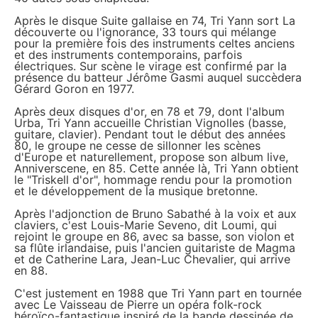
Après le disque Suite gallaise en 74, Tri Yann sort La
découverte ou l'ignorance, 33 tours qui mélange
pour la première fois des instruments celtes anciens
et des instruments contemporains, parfois
électriques. Sur scène le virage est confirmé par la
présence du batteur Jérôme Gasmi auquel succèdera
Gérard Goron en 1977.
Après deux disques d'or, en 78 et 79, dont l'album
Urba, Tri Yann accueille Christian Vignolles (basse,
guitare, clavier). Pendant tout le début des années
80, le groupe ne cesse de sillonner les scènes
d'Europe et naturellement, propose son album live,
Anniverscene, en 85. Cette année là, Tri Yann obtient
le "Triskell d'or", hommage rendu pour la promotion
et le développement de la musique bretonne.
Après l'adjonction de Bruno Sabathé à la voix et aux
claviers, c'est Louis-Marie Seveno, dit Loumi, qui
rejoint le groupe en 86, avec sa basse, son violon et
sa flûte irlandaise, puis l'ancien guitariste de Magma
et de Catherine Lara, Jean-Luc Chevalier, qui arrive
en 88.
C'est justement en 1988 que Tri Yann part en tournée
avec Le Vaisseau de Pierre un opéra folk-rock
héroïco-fantastique inspiré de la bande dessinée de