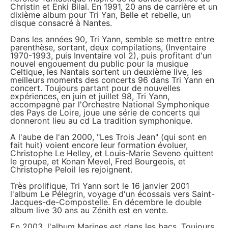
Christin et Enki Bilal. En 1991, 20 ans de carrière et un
dixième album pour Tri Yan, Belle et rebelle, un
disque consacré à Nantes.
Dans les années 90, Tri Yann, semble se mettre entre
parenthèse, sortant, deux compilations, (Inventaire
1970-1993, puis Inventaire vol 2), puis profitant d'un
nouvel engouement du public pour la musique
Celtique, les Nantais sortent un deuxième live, les
meilleurs moments des concerts 96 dans Tri Yann en
concert. Toujours partant pour de nouvelles
expériences, en juin et juillet 98, Tri Yann,
accompagné par l'Orchestre National Symphonique
des Pays de Loire, joue une série de concerts qui
donneront lieu au cd La tradition symphonique.
A l'aube de l'an 2000, "Les Trois Jean" (qui sont en
fait huit) voient encore leur formation évoluer,
Christophe Le Helley, et Louis-Marie Seveno quittent
le groupe, et Konan Mevel, Fred Bourgeois, et
Christophe Peloil les rejoignent.
Très prolifique, Tri Yann sort le 16 janvier 2001
l'album Le Pélegrin, voyage d'un écossais vers Saint-
Jacques-de-Compostelle. En décembre le double
album live 30 ans au Zénith est en vente.
En 2003, l'album Marines est dans les bacs. Toujours