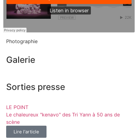
Photographie
Galerie
Sorties presse
LE POINT
Le chaleureux "kenavo" des Tri Yann à 50 ans de
scène
Lire l'article