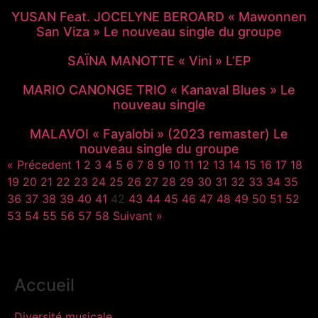
YUSAN Feat. JOCELYNE BEROARD « Mawonnen
San Viza » Le nouveau single du groupe
SAÏNA MANOTTE « Vini » L’EP
MARIO CANONGE TRIO « Kanaval Blues » Le
nouveau single
MALAVOI « Fayalobi » (2023 remaster) Le
nouveau single du groupe
« Précedent
1
2
3
4
5
6
7
8
9
10
11
12
13
14
15
16
17
18
19
20
21
22
23
24
25
26
27
28
29
30
31
32
33
34
35
36
37
38
39
40
41
42
43
44
45
46
47
48
49
50
51
52
53
54
55
56
57
58
Suivant »
Accueil
Diversité musicale