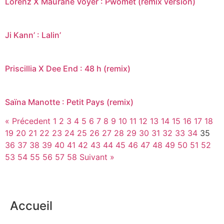
Lorenz X Maurane Voyer : Pwomèt (remix version)
Ji Kann’ : Lalin’
Priscillia X Dee End : 48 h (remix)
Saïna Manotte : Petit Pays (remix)
« Précedent
1
2
3
4
5
6
7
8
9
10
11
12
13
14
15
16
17
18
19
20
21
22
23
24
25
26
27
28
29
30
31
32
33
34
35
36
37
38
39
40
41
42
43
44
45
46
47
48
49
50
51
52
53
54
55
56
57
58
Suivant »
Accueil