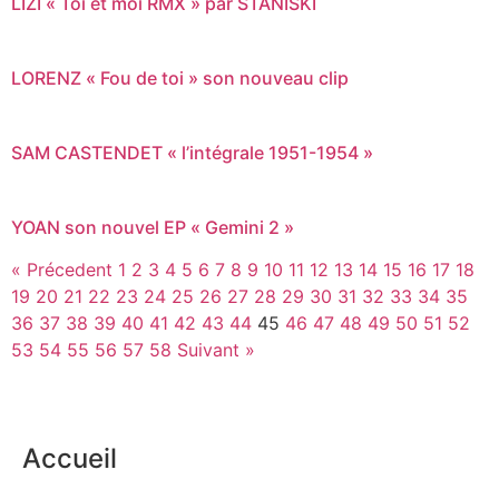
LIZI « Toi et moi RMX » par STANISKI
LORENZ « Fou de toi » son nouveau clip
SAM CASTENDET « l’intégrale 1951-1954 »
YOAN son nouvel EP « Gemini 2 »
« Précedent
1
2
3
4
5
6
7
8
9
10
11
12
13
14
15
16
17
18
19
20
21
22
23
24
25
26
27
28
29
30
31
32
33
34
35
36
37
38
39
40
41
42
43
44
45
46
47
48
49
50
51
52
53
54
55
56
57
58
Suivant »
Accueil