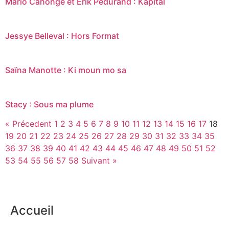
Mario Canonge et Erik Pédurand : Kapital
Jessye Belleval : Hors Format
Saïna Manotte : Ki moun mo sa
Stacy : Sous ma plume
« Précedent
1
2
3
4
5
6
7
8
9
10
11
12
13
14
15
16
17
18
19
20
21
22
23
24
25
26
27
28
29
30
31
32
33
34
35
36
37
38
39
40
41
42
43
44
45
46
47
48
49
50
51
52
53
54
55
56
57
58
Suivant »
Accueil